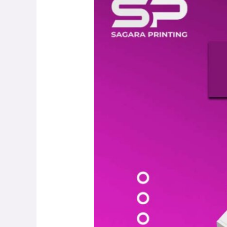
Cetak
Buku
Terbaik
di
Jakarta
–
Sagara
Printing