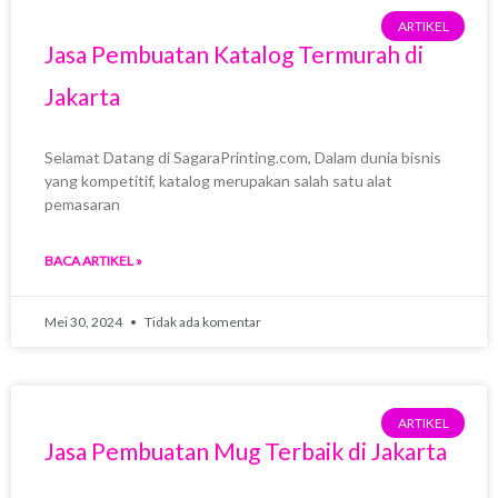
P
P
P
ARTIKEL
a
a
a
Jasa Pembuatan Katalog Termurah di
g
g
g
Jakarta
e
e
e
Selamat Datang di SagaraPrinting.com, Dalam dunia bisnis
yang kompetitif, katalog merupakan salah satu alat
pemasaran
BACA ARTIKEL »
Mei 30, 2024
Tidak ada komentar
ARTIKEL
Jasa Pembuatan Mug Terbaik di Jakarta