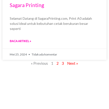
Sagara Printing
Selamat Datang di SagaraPrinting.com, Print A0 adalah
solusi ideal untuk kebutuhan cetak berukuran besar
seperti
BACA ARTIKEL »
Mei 25, 2024
Tidak ada komentar
« Previous
1
2
3
Next »