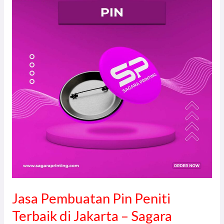
Pin
Peniti
Terbaik
di
Jakarta
–
Sagara
Printing
Jasa Pembuatan Pin Peniti
Terbaik di Jakarta – Sagara