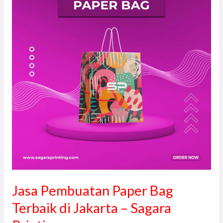
Paper
Bag
Terbaik
di
Jakarta
–
Sagara
Printing
Jasa Pembuatan Paper Bag
Terbaik di Jakarta – Sagara