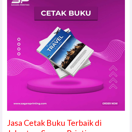
Cetak
Buku
Terbaik
di
Jakarta
–
Sagara
Printing
Jasa Cetak Buku Terbaik di