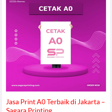
Print
A0
Terbaik
di
Jakarta
–
Sagara
Printing
Jasa Print A0 Terbaik di Jakarta –
Sagara Printing