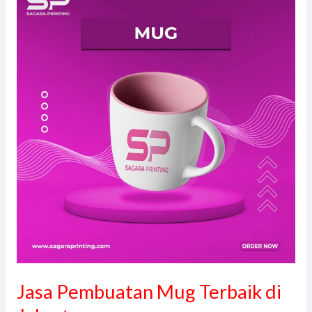
Pembuatan
Mug
Terbaik
di
Jakarta
Jasa Pembuatan Mug Terbaik di