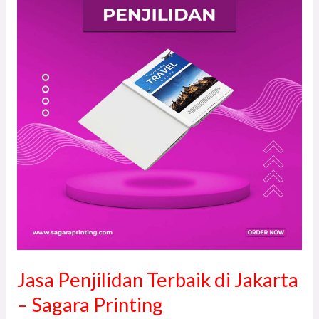
Terbaik
di
Jakarta
–
Sagara
Printing
Jasa Penjilidan Terbaik di Jakarta
– Sagara Printing