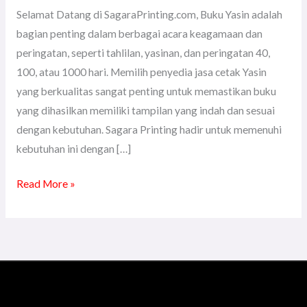
Selamat Datang di SagaraPrinting.com, Buku Yasin adalah
bagian penting dalam berbagai acara keagamaan dan
peringatan, seperti tahlilan, yasinan, dan peringatan 40,
100, atau 1000 hari. Memilih penyedia jasa cetak Yasin
yang berkualitas sangat penting untuk memastikan buku
yang dihasilkan memiliki tampilan yang indah dan sesuai
dengan kebutuhan. Sagara Printing hadir untuk memenuhi
kebutuhan ini dengan […]
Read More »