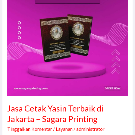
Terbaik
di
Jakarta
–
Sagara
Printing
Jasa Cetak Yasin Terbaik di
Jakarta – Sagara Printing
Tinggalkan Komentar
/
Layanan
/
administrator