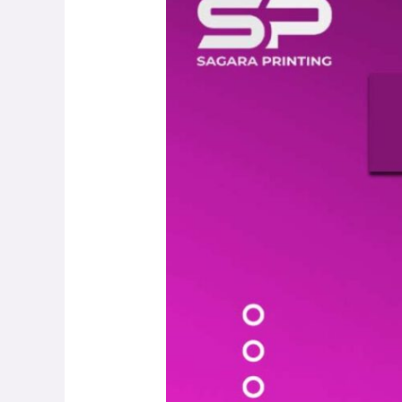
Fotokopi
Terbaik
di
Jakarta
–
Sagara
Printing