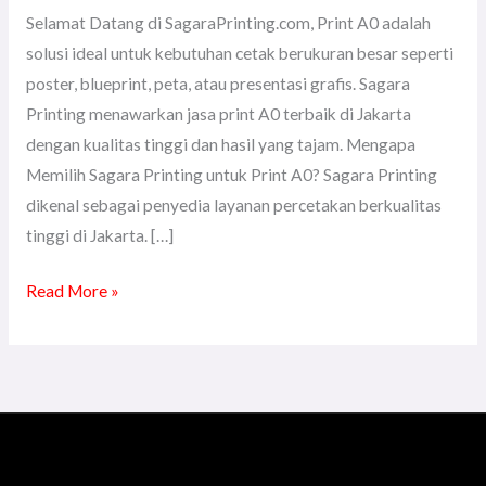
Selamat Datang di SagaraPrinting.com, Print A0 adalah
solusi ideal untuk kebutuhan cetak berukuran besar seperti
poster, blueprint, peta, atau presentasi grafis. Sagara
Printing menawarkan jasa print A0 terbaik di Jakarta
dengan kualitas tinggi dan hasil yang tajam. Mengapa
Memilih Sagara Printing untuk Print A0? Sagara Printing
dikenal sebagai penyedia layanan percetakan berkualitas
tinggi di Jakarta. […]
Read More »