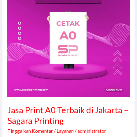
Terbaik
di
Jakarta
–
Sagara
Printing
Jasa Print A0 Terbaik di Jakarta –
Sagara Printing
Tinggalkan Komentar
/
Layanan
/
administrator