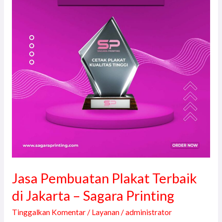
Terbaik
di
Jakarta
–
Sagara
Printing
Jasa Pembuatan Plakat Terbaik
di Jakarta – Sagara Printing
Tinggalkan Komentar
/
Layanan
/
administrator